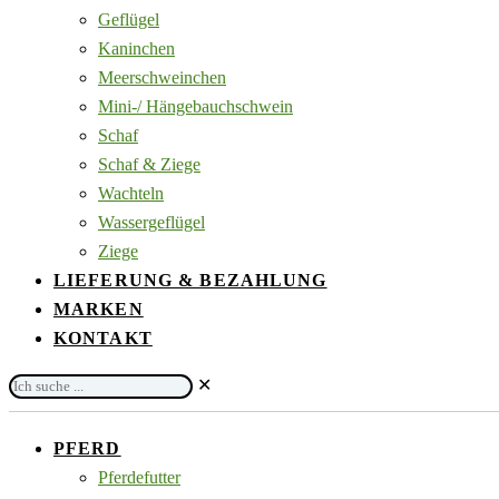
Geflügel
Kaninchen
Meerschweinchen
Mini-/ Hängebauchschwein
Schaf
Schaf & Ziege
Wachteln
Wassergeflügel
Ziege
LIEFERUNG & BEZAHLUNG
MARKEN
KONTAKT
Ich
✕
suche
...
PFERD
Pferdefutter