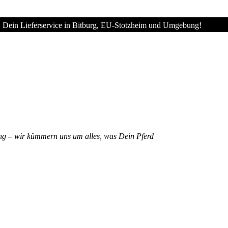
Dein Lieferservice in Bitburg, EU-Stotzheim und Umgebung!
ng – wir kümmern uns um alles, was Dein Pferd