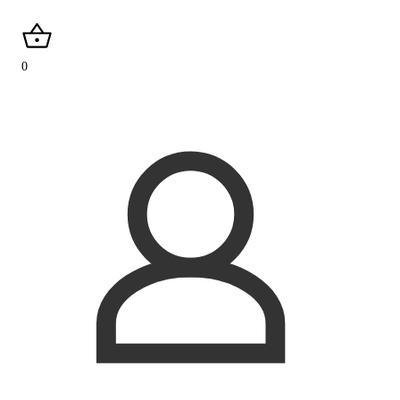
search
0