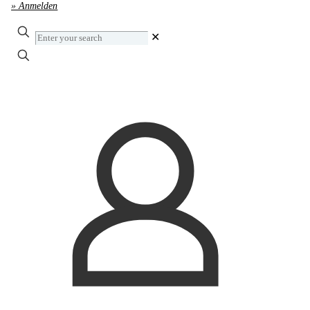
» Anmelden
Enter
✕
your
search