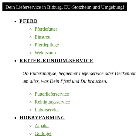
Dein Lieferservice in Bitburg, EU-Stotzheim und Umgebung!
PFERD
Pferdefutter
Einstreu
Pferdepflege
Weidezaun
REITER-RUNDUM-SERVICE
Ob Futteranalyse, bequemer Lieferservice oder Deckenre
um alles, was Dein Pferd und Du brauchen.
Futterlieferservice
Reinigungsservice
Laborservice
HOBBYFARMING
Alpaka
Geflügel