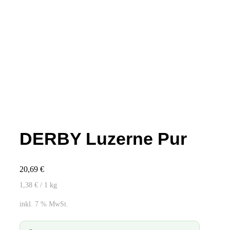
DERBY Luzerne Pur
20,69
€
1,38
€
/ 1
kg
inkl. 7 % MwSt.