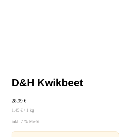
D&H Kwikbeet
28,99
€
1,45
€
/ 1
kg
inkl. 7 % MwSt.