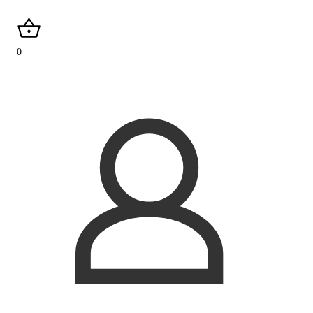
search
0