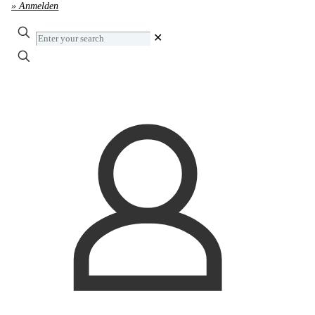
» Anmelden
Enter
✕
your
search