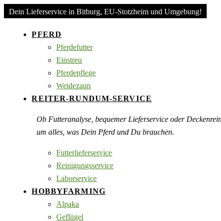
Dein Lieferservice in Bitburg, EU-Stotzheim und Umgebung!
PFERD
Pferdefutter
Einstreu
Pferdepflege
Weidezaun
REITER-RUNDUM-SERVICE
Ob Futteranalyse, bequemer Lieferservice oder Deckenre
um alles, was Dein Pferd und Du brauchen.
Futterlieferservice
Reinigungsservice
Laborservice
HOBBYFARMING
Alpaka
Geflügel