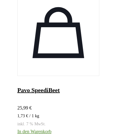
Pavo SpeediBeet
25,99
€
1,73
€
/ 1
kg
inkl. 7 % MwSt.
In den Warenkorb