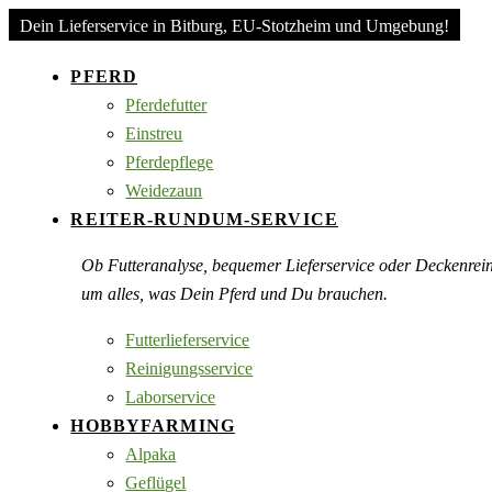
Dein Lieferservice in Bitburg, EU-Stotzheim und Umgebung!
PFERD
Pferdefutter
Einstreu
Pferdepflege
Weidezaun
REITER-RUNDUM-SERVICE
Ob Futteranalyse, bequemer Lieferservice oder Deckenre
um alles, was Dein Pferd und Du brauchen.
Futterlieferservice
Reinigungsservice
Laborservice
HOBBYFARMING
Alpaka
Geflügel