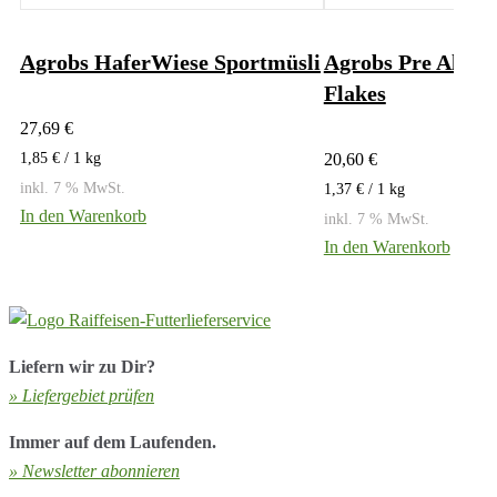
Agrobs HaferWiese Sportmüsli
Agrobs Pre Alpin 
Flakes
27,69
€
1,85
€
/ 1
kg
20,60
€
inkl. 7 % MwSt.
1,37
€
/ 1
kg
In den Warenkorb
inkl. 7 % MwSt.
In den Warenkorb
Liefern wir zu Dir?
» Liefergebiet prüfen
Immer auf dem Laufenden.
» Newsletter abonnieren