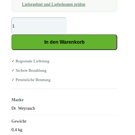
Liefergebiet und Lieferkosten prüfen
Dr.
Weyrauch
Frühlingserwachen
In den Warenkorb
0,4
kg
Menge
✓ Regionale Lieferung
✓ Sichere Bezahlung
✓ Persönliche Beratung
Marke
Dr. Weyrauch
Gewicht
0,4 kg