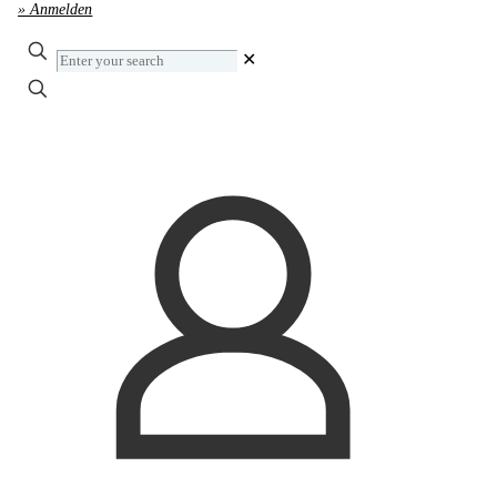
» Anmelden
Enter
✕
your
search