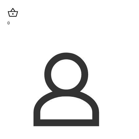
search
0