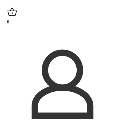
search
0