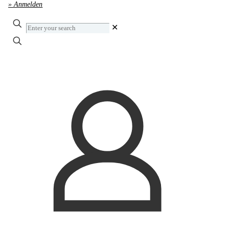
» Anmelden
Enter
✕
your
search