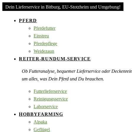
Dein Lieferservice in Bitburg, EU-Stotzheim und Umgebung!
PFERD
Pferdefutter
Einstreu
Pferdepflege
Weidezaun
REITER-RUNDUM-SERVICE
Ob Futteranalyse, bequemer Lieferservice oder Deckenre
um alles, was Dein Pferd und Du brauchen.
Futterlieferservice
Reinigungsservice
Laborservice
HOBBYFARMING
Alpaka
Geflügel