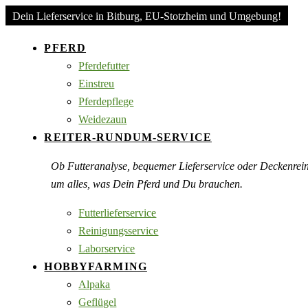
Dein Lieferservice in Bitburg, EU-Stotzheim und Umgebung!
PFERD
Pferdefutter
Einstreu
Pferdepflege
Weidezaun
REITER-RUNDUM-SERVICE
Ob Futteranalyse, bequemer Lieferservice oder Deckenre
um alles, was Dein Pferd und Du brauchen.
Futterlieferservice
Reinigungsservice
Laborservice
HOBBYFARMING
Alpaka
Geflügel