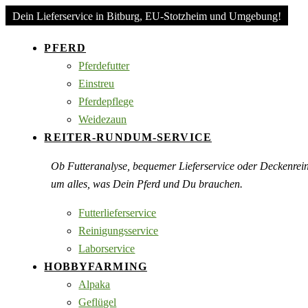
Dein Lieferservice in Bitburg, EU-Stotzheim und Umgebung!
PFERD
Pferdefutter
Einstreu
Pferdepflege
Weidezaun
REITER-RUNDUM-SERVICE
Ob Futteranalyse, bequemer Lieferservice oder Deckenre
um alles, was Dein Pferd und Du brauchen.
Futterlieferservice
Reinigungsservice
Laborservice
HOBBYFARMING
Alpaka
Geflügel