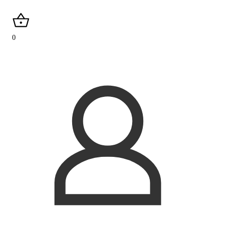
search
0