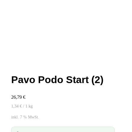
Pavo Podo Start (2)
26,79
€
1,34
€
/ 1
kg
inkl. 7 % MwSt.