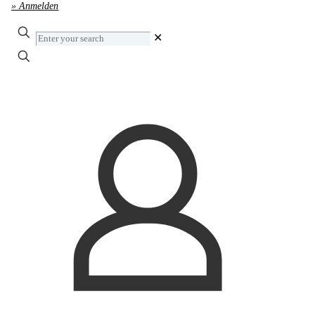
» Anmelden
Enter
✕
your
search