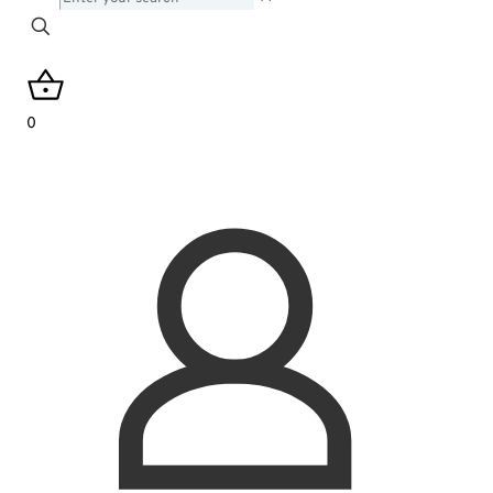
your
search
0