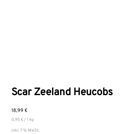
Scar Zeeland Heucobs
18,99
€
0,95
€
/ 1
kg
inkl. 7 % MwSt.