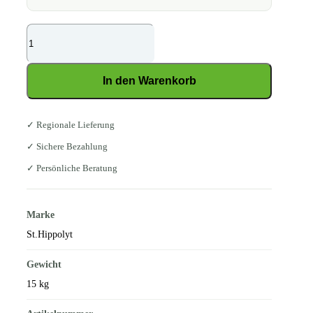
St.Hippolyt
Glyx-
Wiese
In den Warenkorb
Müsli
Menge
✓ Regionale Lieferung
✓ Sichere Bezahlung
✓ Persönliche Beratung
Marke
St.Hippolyt
Gewicht
15 kg