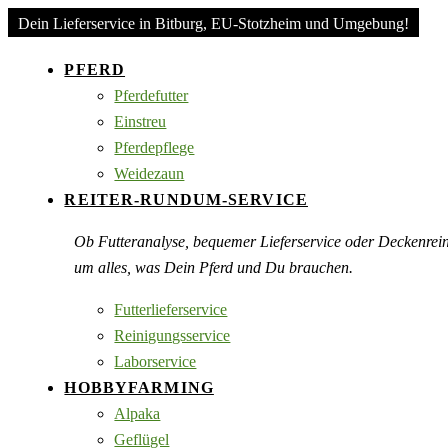
Dein Lieferservice in Bitburg, EU-Stotzheim und Umgebung!
PFERD
Pferdefutter
Einstreu
Pferdepflege
Weidezaun
REITER-RUNDUM-SERVICE
Ob Futteranalyse, bequemer Lieferservice oder Deckenre
um alles, was Dein Pferd und Du brauchen.
Futterlieferservice
Reinigungsservice
Laborservice
HOBBYFARMING
Alpaka
Geflügel