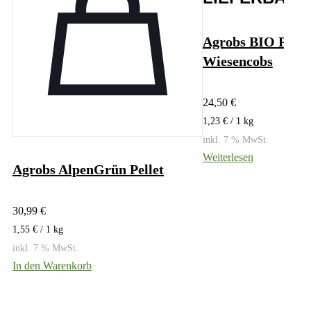
Agrobs BIO Pre A
Wiesencobs
24,50
€
1,23
€
/ 1
kg
inkl. 7 % MwSt.
Weiterlesen
Agrobs AlpenGrün Pellet
30,99
€
1,55
€
/ 1
kg
inkl. 7 % MwSt.
In den Warenkorb