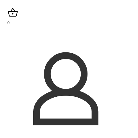
search
0