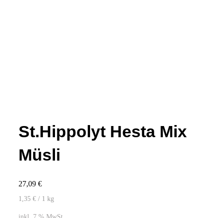
St.Hippolyt Hesta Mix
Müsli
27,09
€
1,35
€
/ 1
kg
inkl. 7 % MwSt.