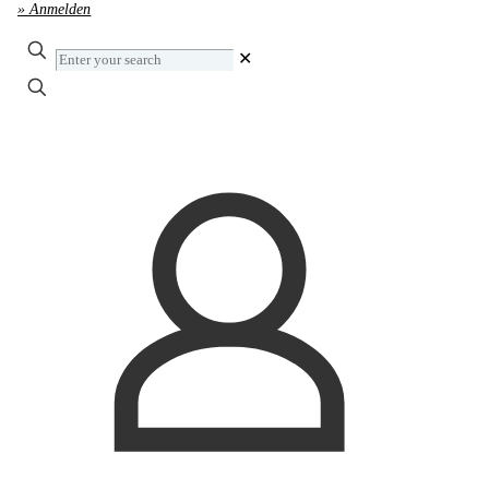
» Anmelden
Enter
✕
your
search