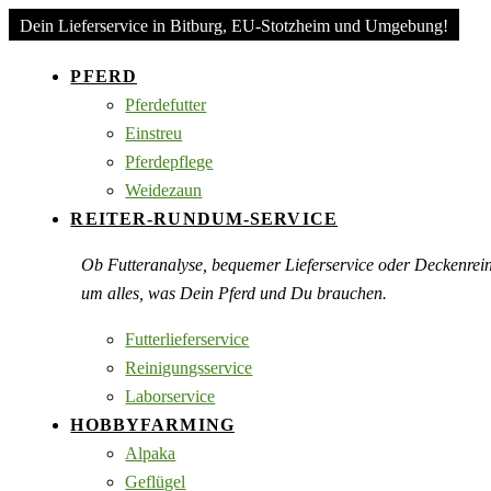
Dein Lieferservice in Bitburg, EU-Stotzheim und Umgebung!
PFERD
Pferdefutter
Einstreu
Pferdepflege
Weidezaun
REITER-RUNDUM-SERVICE
Ob Futteranalyse, bequemer Lieferservice oder Deckenre
um alles, was Dein Pferd und Du brauchen.
Futterlieferservice
Reinigungsservice
Laborservice
HOBBYFARMING
Alpaka
Geflügel