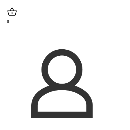
search
0