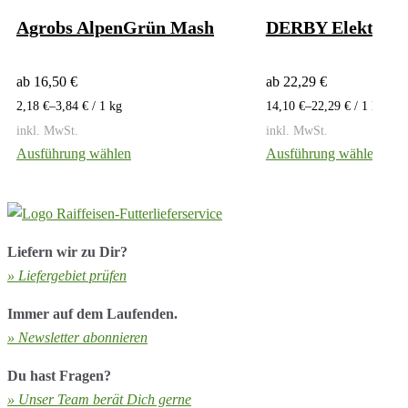
Agrobs AlpenGrün Mash
DERBY Elektrolyt
ab
16,50
€
ab
22,29
€
2,18
€
–
3,84
€
/ 1
kg
14,10
€
–
22,29
€
/ 1
Liter
inkl. MwSt.
inkl. MwSt.
Dieses
Ausführung wählen
Ausführung wählen
Produkt
weist
mehrere
Varianten
Liefern wir zu Dir?
auf.
» Liefergebiet prüfen
Die
Immer auf dem Laufenden.
Optionen
» Newsletter abonnieren
können
auf
Du hast Fragen?
der
» Unser Team berät Dich gerne