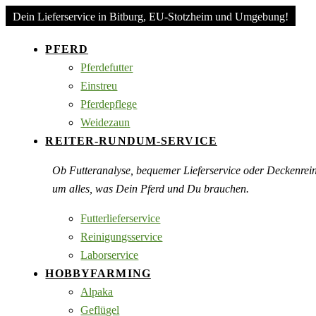
Dein Lieferservice in Bitburg, EU-Stotzheim und Umgebung!
PFERD
Pferdefutter
Einstreu
Pferdepflege
Weidezaun
REITER-RUNDUM-SERVICE
Ob Futteranalyse, bequemer Lieferservice oder Deckenre
um alles, was Dein Pferd und Du brauchen.
Futterlieferservice
Reinigungsservice
Laborservice
HOBBYFARMING
Alpaka
Geflügel