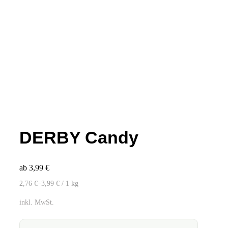
DERBY Candy
ab
3,99
€
2,76
€
–
3,99
€
/ 1
kg
inkl. MwSt.