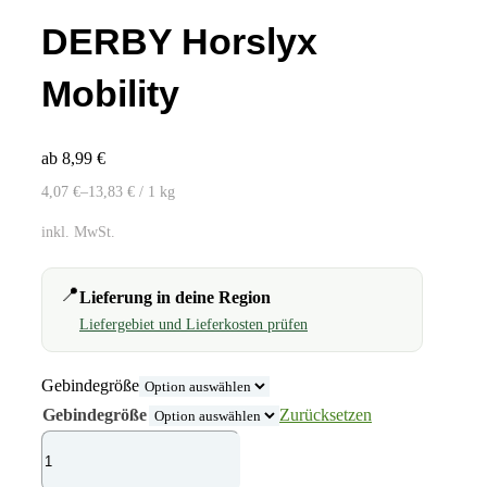
DERBY Horslyx
Mobility
ab
8,99
€
4,07
€
–
13,83
€
/ 1
kg
inkl. MwSt.
📍
Lieferung in deine Region
Liefergebiet und Lieferkosten prüfen
Gebindegröße
Gebindegröße
Zurücksetzen
DERBY
Horslyx