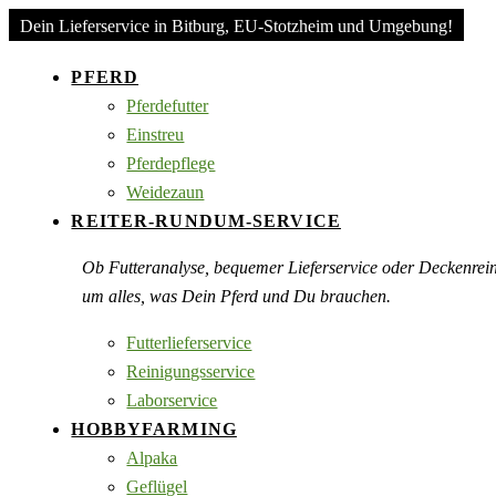
Dein Lieferservice in Bitburg, EU-Stotzheim und Umgebung!
PFERD
Pferdefutter
Einstreu
Pferdepflege
Weidezaun
REITER-RUNDUM-SERVICE
Ob Futteranalyse, bequemer Lieferservice oder Deckenre
um alles, was Dein Pferd und Du brauchen.
Futterlieferservice
Reinigungsservice
Laborservice
HOBBYFARMING
Alpaka
Geflügel