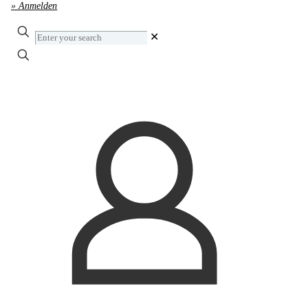
» Anmelden
Enter
✕
your
search