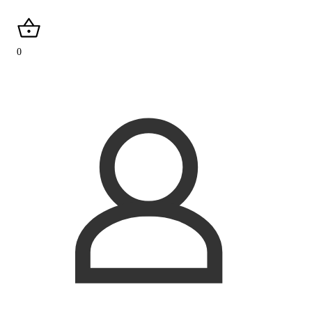
search
0